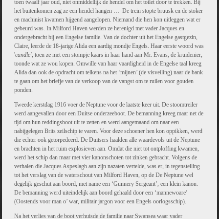
toen twaalf jaar oud, niet onmiddellijk de hendel om het toilet door te trekken. Bij
het buitenkomen zag ze een hendel hangen … De trein stopte bruusk en de stoker
en machinist kwamen hijgend aangelopen. Niemand die hen kon uitleggen wat er
gebeurd was. In Milford Haven werden ze herenigd met vader Jacques en
ondergebracht bij een Engelse familie. Van de dochter uit het Engelse gastgezin,
Claire, leerde de 18-jarige Alida een aardig mondje Engels. Haar eerste woord was
'
candle',
toen ze met een stompje kaars in haar hand aan Mr. Evans, de kruidenier,
toonde wat ze wou kopen. Omwille van haar vaardigheid in de Engelse taal kreeg
Alida dan ook de opdracht om telkens na het ‘mijnen’ (de visveiling) naar de bank
te gaan om het briefje van de verkoop van de vangst om te ruilen voor gouden
ponden.
Tweede kerstdag 1916 voer de Neptune voor de laatste keer uit. De stoomtreiler
werd aangevallen door een Duitse onderzeeboot. De bemanning kreeg maar net de
tijd om hun reddingsboot uit te zetten en werd aangemaand om naar een
nabijgelegen Brits zeilschip te varen. Voor deze schoener hen kon oppikken, werd
die echter ook getorpedeerd. De Duitsers haalden alle waardevols uit de Neptune
en brachten in het ruim explosieven aan. Omdat die niet tot ontploffing kwamen,
werd het schip dan maar met vier kanonschoten tot zinken gebracht. Volgens de
verhalen die Jacques Aspeslagh aan zijn nazaten vertelde, was er, in tegenstelling
tot het verslag van de waterschout van Milford Haven, op de De Neptune wel
degelijk geschut aan boord, met name een ‘Gunnery Sergeant’, een klein kanon.
De bemanning werd uiteindelijk aan boord gehaald door een ‘mannewoare’
(Oostends voor man o’ war, militair jargon voor een Engels oorlogsschip).
Na het verlies van de boot verhuisde de familie naar Swansea waar vader