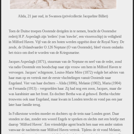
Alida, 21 jaar oud, in Swansea (privécollectie Jacqueline Billiet)
Toen de Duitse troepen Oostende dreigden in te nemen, bracht de Oostendse
rederij H.P. Aspeslagh zijn 'treilers' (van 'trawler', een vissersschip) in veiligheid
in Milford Haven. Vijf van de zes boten werden opgeëist door de Royal Navy. De
zesde, de IJslandvaarder O.126 Neptune (O van Oostende), bleef vissen ondanks
het risico om doel te worden van de Kriegsmarine.
Jacques Aspeslagh (1871), stuurman van de Neptune en neef van de reder, zond
via radio Oostende een boodschap naar zijn vrouw om hem in Milford Haven te
vervoegen. Jacques’ echtgenote, Louise-Marie Mère (1872) volgde het advies van
haar man op en vertrok met de eerste vluchtelingen vanuit Oostende naar
Engeland. Vier van haar dochters – Alida (1896), Melanie (1902), Maria (1904)
en Fernanda (1913) – vergezelden haar. Zij had nog een zoon, Jacques, maar die
was karabinier aan het front. En dochter Bertha was al gehuwd. Bertha vluchtte
trouwens ook naar Engeland, maar kwam in Londen terecht en vond pas een jaar
later haar familie terug.
In Folkestone werden moeder en dochters op de trein naar Londen gezet. Daar
stonden ze dan, zonder een woord Engels te spreken en slechts met een briefje met
daarop ‘Milford Haven’. Een vriendelijke agent bracht hen naar een ander station
vanwaar de nachttrein naar Milford Haven vertrok. Tijdens de rit vond Melanie,