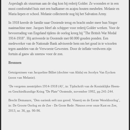
Aspeslagh als stuurman aan de slag kon bij rederij Golder. Ze woonden er in een
mooi comfortabel huis met een badkamer en acajou houten meubelen. Melanie en
Maria liepen er school. Melanie collecteerde nog bij het Salvation Army.
In 1918 keerde de familie naar Oostende terug en bracht onder meer hun Singer
naaimachine mee. Jacques bleef als schipper voor rederij Golder werken. Voor de
bevoorrading van Engeland tijdens de oorlog kreeg hij "The British War Medal
1914-1918". Hij arriveerde in Oostende met 60.000 gouden ponden. Een
medewerker van de Nationale Bank adviseerde hem om het goud in te wisselen
tegen aandelen van de Verwoeste Gewesten. Door de inflatie verdween zijn
fortuin al gauw als sneeuw voor de zon.
Bronnen
Getuigenissen van Jacqueline Billiet (dochter van Alida) en Jocelyn Van Eycken
(zoon van Melanie).
‘De vergeten zeestrijders 1914-1918 (4)’, in: Tijdschrift van de Koninklijke Heem-
en Geschiedkundige Kring "De Plate" Oostende, november 1992, pp.241-244.
Brecht Demasure, ‘Den oarienk eeft uus gered. Visserij en de Eerste Wereldoorlog’,
in: De Groote Oorlog en de Zee - De Grote Rede: Nieuws over onze Kust en Zee,
2013, nr. 36, pp. 90-96.