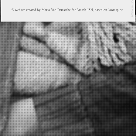
© website created by Mario Van Driessche for Amsab-ISH, based on Joomspirit.